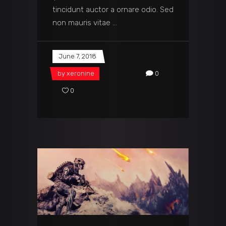
tincidunt auctor a ornare odio. Sed
non mauris vitae
June 7, 2018
by
xeronine
0
0