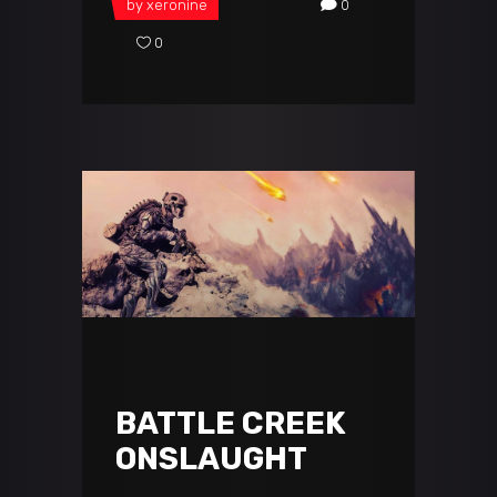
by
xeronine
0
0
BATTLE CREEK
ONSLAUGHT