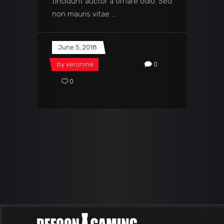
tincidunt auctor a ornare odio. Sed
non mauris vitae
June 5, 2018
by
xeronine
0
0